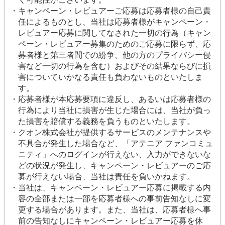
・キャンペーン・レビュアーご応募は応募者様の自己責
任によるものとし、当社は応募者様がキャンペーン・
レビュアー応募に関してなされた一切の行為（キャン
ペーン・レビュアー募集のためのご応募に限らず、応
募者様と第三者間での紛争、他の方のプライバシー侵
害など一切の行為を含む）およびその結果ならびに損
害についていかなる責任も負わないものといたしま
す。
・応募者様が本応募要項に違反し、あるいは応募者様の
行為により当社に損害が生じた場合には、当社が負っ
た損害を賠償する義務を負うものといたします。
・クオン株式会社が提供するサービスのメンテナンスや
不具合が発生した場合など、「アテニア ファンコミュ
ニティ」へのログインが行えない、入力ができないな
どの状況が発生し、キャンペーン・レビュアーのご応
募が行えない場合、当社は責任を負いかねます。
・当社は、キャンペーン・レビュアー応募に掲載する内
容の全部または一部を応募者様への事前告知なしに変
更する場合があります。また、当社は、応募者様へ事
前の告知なしにキャンペーン・レビュアー応募を休