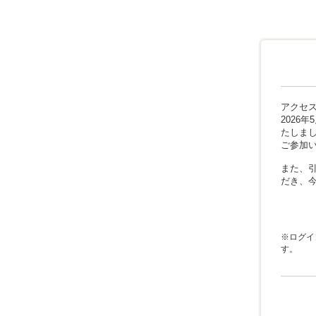
アクセ
2026
たしま
ご参加
また、引
だき、
※ログイ
す。