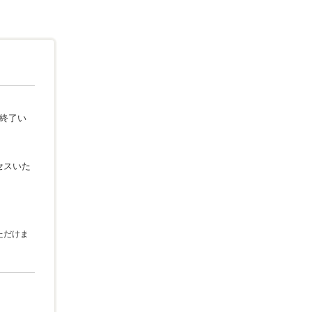
を終了い
セスいた
ただけま