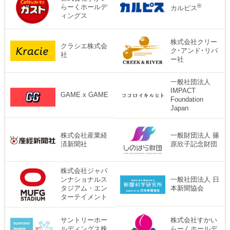
®
らーくホールデ
カルピス
ィングス
株式会社クリー
クラシエ株式会
ク･アンド･リバ
社
ー社
⼀般社団法⼈
IMPACT
GAME x GAME
Foundation
Japan
株式会社産業経
一般財団法人 篠
済新聞社
原欣子記念財団
株式会社ジャパ
ンナショナルス
一般社団法人 日
タジアム・エン
本新聞協会
ターテイメント
サントリーホー
株式会社すかい
ルディングス株
らーくホールデ