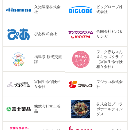
久光製薬株式会
ビッグローブ株
社
式会社
合同会社ビバ＆
ぴあ株式会社
サンガ
フコク赤ちゃん
福島県 観光交流
＆キッズクラブ
課
（富国生命保険
相互会社）
富国生命保険相
フジッコ株式会
互会社
社
株式会社プロラ
株式会社富士薬
ボホールディン
品
グス