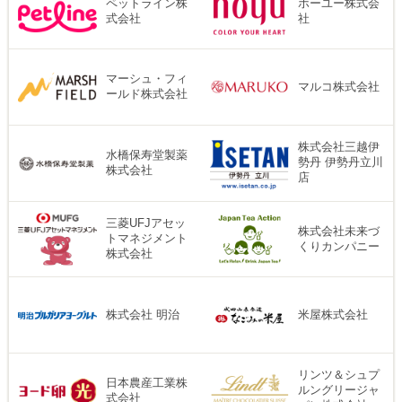
ペットライン株
ホーユー株式会
式会社
社
マーシュ・フィ
マルコ株式会社
ールド株式会社
株式会社三越伊
水橋保寿堂製薬
勢丹 伊勢丹立川
株式会社
店
三菱UFJアセッ
株式会社未来づ
トマネジメント
くりカンパニー
株式会社
株式会社 明治
米屋株式会社
リンツ＆シュプ
日本農産工業株
ルングリージャ
式会社