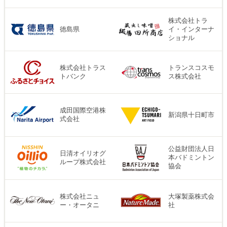
株式会社トラ
徳島県
イ・インターナ
ショナル
株式会社トラス
トランスコスモ
トバンク
ス株式会社
成田国際空港株
新潟県十日町市
式会社
公益財団法人日
日清オイリオグ
本バドミントン
ループ株式会社
協会
株式会社ニュ
大塚製薬株式会
ー・オータニ
社